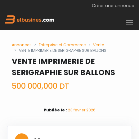
Créer une annonce
Entreprise et Commerce
Annonces
Entreprise et Commerce
Vente
Immobilier Professionnel
VENTE IMPRIMERIE DE SERIGRAPHIE SUR BALLONS
Investissement et Partenariat
VENTE IMPRIMERIE DE
Trouver un Expert
Se Connecter
SERIGRAPHIE SUR BALLONS
500 000,000 DT
Publiée le :
23 février 2026